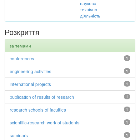
науково-
технічна
діяльність
Розкриття
за темами
conferences
1
engineering activities
1
international projects
1
publication of results of research
1
research schools of faculties
1
scientific-research work of students
1
seminars
1