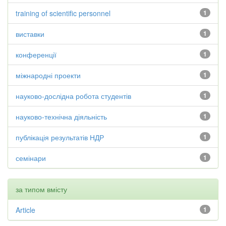
training of scientific personnel
1
виставки
1
конференції
1
міжнародні проекти
1
науково-дослідна робота студентів
1
науково-технічна діяльність
1
публікація результатів НДР
1
семінари
1
за типом вмісту
Article
1