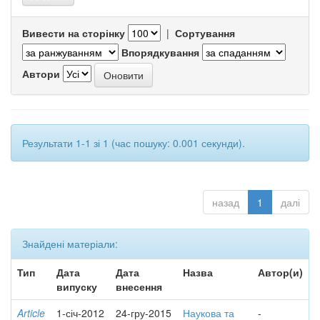
Вивести на сторінку
|
Сортування
Впорядкування
Автори
Результати 1-1 зі 1 (час пошуку: 0.001 секунди).
назад
1
далі
Знайдені матеріали:
Тип
Дата
Дата
Назва
Автор(и)
випуску
внесення
Article
1-січ-2012
24-гру-2015
Наукова та
-