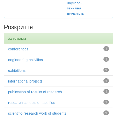
науково-
технічна
діяльність
Розкриття
за темами
conferences
1
engineering activities
1
exhibitions
1
international projects
1
publication of results of research
1
research schools of faculties
1
scientific-research work of students
1