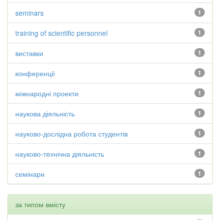
seminars
1
training of scientific personnel
1
виставки
1
конференції
1
міжнародні проекти
1
наукова діяльність
1
науково-дослідна робота студентів
1
науково-технічна діяльність
1
семінари
1
за типом вмісту