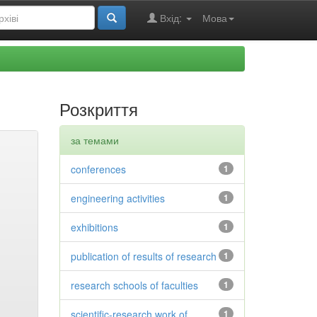
Вхід:
Мова
Розкриття
за темами
conferences
1
engineering activities
1
exhibitions
1
publication of results of research
1
research schools of faculties
1
scientific-research work of
1