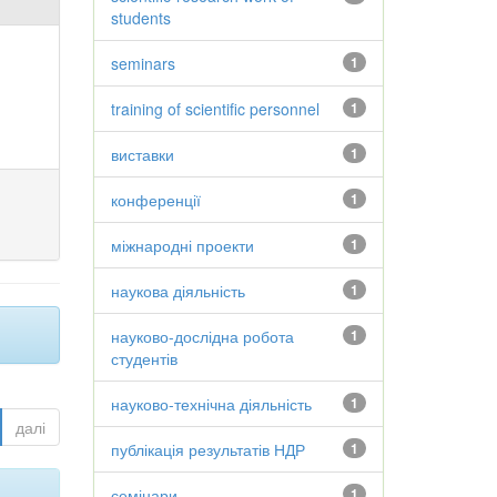
students
seminars
1
training of scientific personnel
1
виставки
1
конференції
1
міжнародні проекти
1
наукова діяльність
1
науково-дослідна робота
1
студентів
науково-технічна діяльність
1
далі
публікація результатів НДР
1
семінари
1