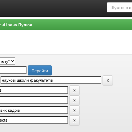
ені Івана Пулюя