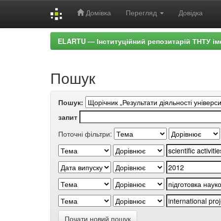
Домівка
Перегляд
Довідка
Skip
ELARTU — Інституційний репозитарій ТНТУ ім
navigation
Пошук
Пошук:
запит
Поточні фільтри:
Почати новий пошук