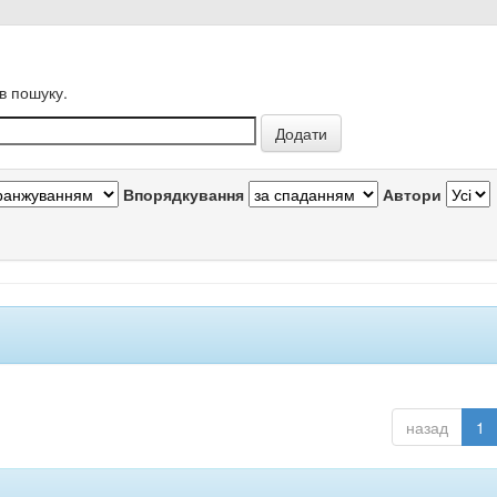
в пошуку.
Впорядкування
Автори
назад
1