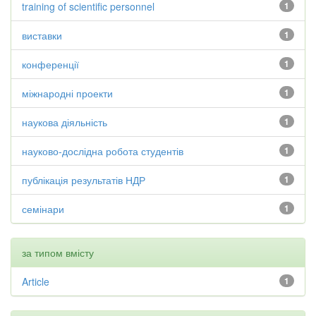
training of scientific personnel
1
виставки
1
конференції
1
міжнародні проекти
1
наукова діяльність
1
науково-дослідна робота студентів
1
публікація результатів НДР
1
семінари
1
за типом вмісту
Article
1