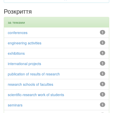
Розкриття
за темами
conferences
1
engineering activities
1
exhibitions
1
international projects
1
publication of results of research
1
research schools of faculties
1
scientific-research work of students
1
seminars
1