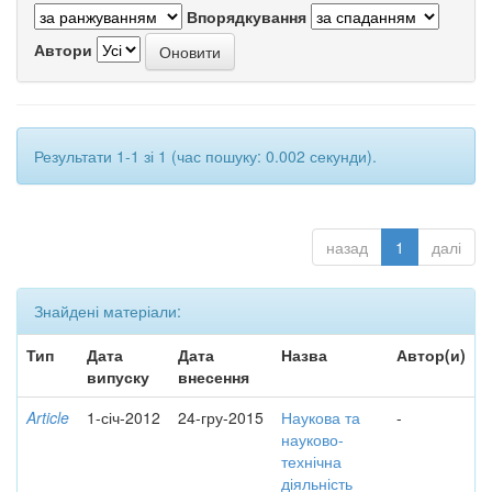
Впорядкування
Автори
Результати 1-1 зі 1 (час пошуку: 0.002 секунди).
назад
1
далі
Знайдені матеріали:
Тип
Дата
Дата
Назва
Автор(и)
випуску
внесення
Article
1-січ-2012
24-гру-2015
Наукова та
-
науково-
технічна
діяльність