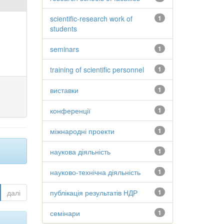
scientific-research work of
1
students
seminars
1
training of scientific personnel
1
виставки
1
конференції
1
міжнародні проекти
1
наукова діяльність
1
науково-технічна діяльність
1
далі
публікація результатів НДР
1
семінари
1