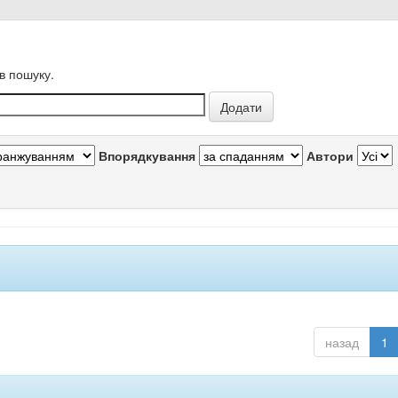
в пошуку.
Впорядкування
Автори
назад
1