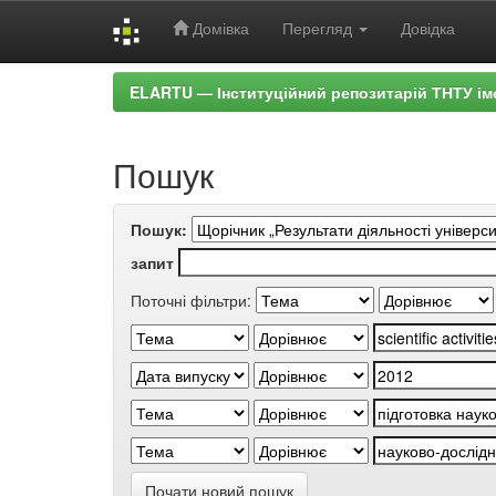
Домівка
Перегляд
Довідка
Skip
ELARTU — Інституційний репозитарій ТНТУ ім
navigation
Пошук
Пошук:
запит
Поточні фільтри:
Почати новий пошук