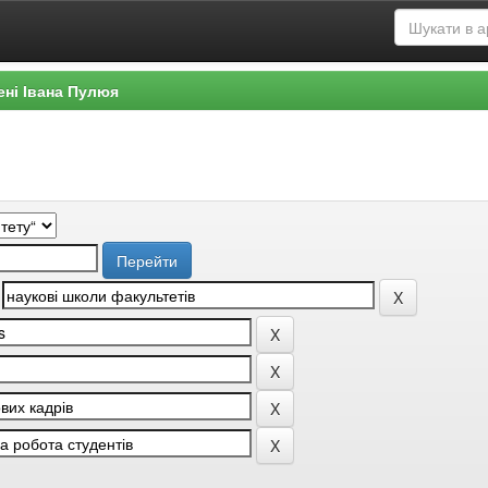
ені Івана Пулюя