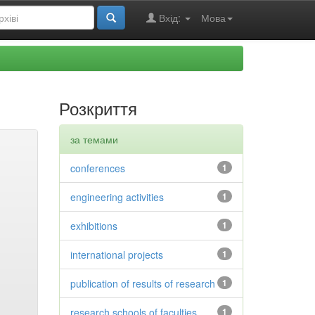
Вхід:
Мова
Розкриття
за темами
conferences
1
engineering activities
1
exhibitions
1
international projects
1
publication of results of research
1
research schools of faculties
1