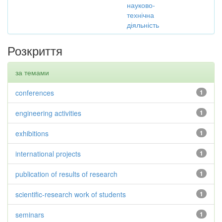
науково-
технічна
діяльність
Розкриття
за темами
conferences
1
engineering activities
1
exhibitions
1
international projects
1
publication of results of research
1
scientific-research work of students
1
seminars
1