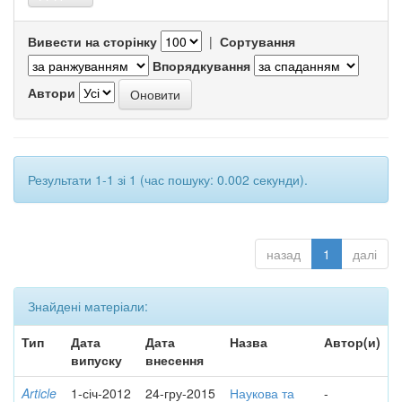
Вивести на сторінку
|
Сортування
Впорядкування
Автори
Результати 1-1 зі 1 (час пошуку: 0.002 секунди).
назад
1
далі
Знайдені матеріали:
Тип
Дата
Дата
Назва
Автор(и)
випуску
внесення
Article
1-січ-2012
24-гру-2015
Наукова та
-