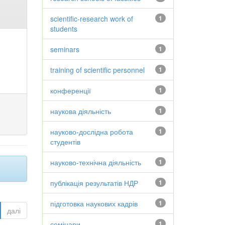
scientific-research work of
1
students
seminars
1
training of scientific personnel
1
конференції
1
наукова діяльність
1
науково-дослідна робота
1
студентів
науково-технічна діяльність
1
публікація результатів НДР
1
підготовка наукових кадрів
1
далі
семінари
1