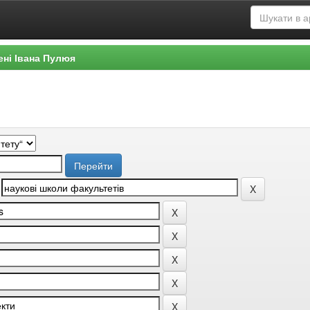
ені Івана Пулюя