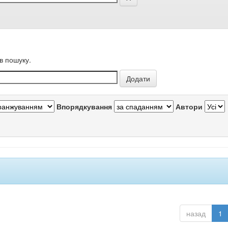
в пошуку.
Впорядкування
Автори
назад
1