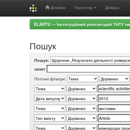
Домівка
Перегляд
Довідка
Skip
ELARTU — Інституційний репозитарій ТНТУ ім
navigation
Пошук
Пошук:
запит
Поточні фільтри: