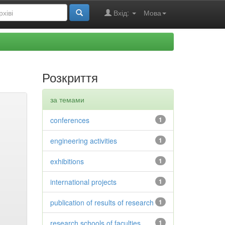
Вхід:
Мова
Розкриття
за темами
conferences
1
engineering activities
1
exhibitions
1
international projects
1
publication of results of research
1
research schools of faculties
1