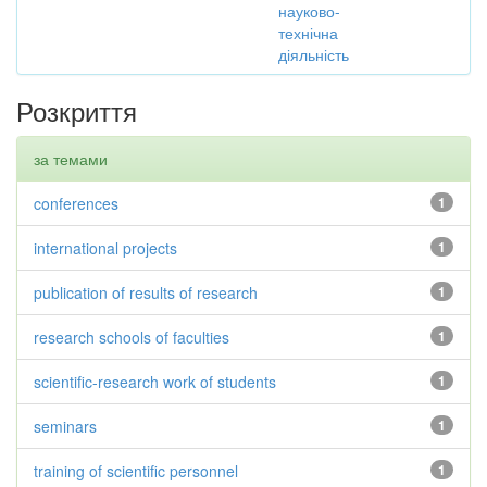
науково-
технічна
діяльність
Розкриття
за темами
conferences
1
international projects
1
publication of results of research
1
research schools of faculties
1
scientific-research work of students
1
seminars
1
training of scientific personnel
1