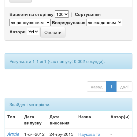
Вивести на сторінку
|
Сортування
Впорядкування
Автори
Результати 1-1 зі 1 (час пошуку: 0.002 секунди).
назад
1
далі
Знайдені матеріали:
Тип
Дата
Дата
Назва
Автор(и)
випуску
внесення
Article
1-січ-2012
24-гру-2015
Наукова та
-