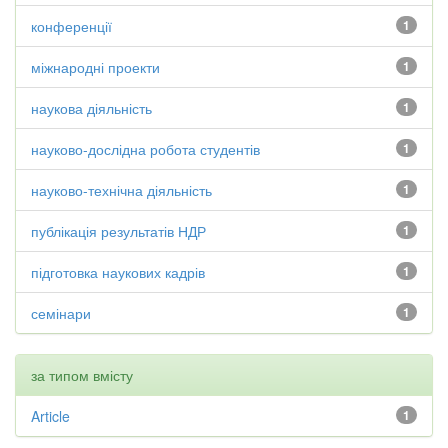
конференції
1
міжнародні проекти
1
наукова діяльність
1
науково-дослідна робота студентів
1
науково-технічна діяльність
1
публікація результатів НДР
1
підготовка наукових кадрів
1
семінари
1
за типом вмісту
Article
1