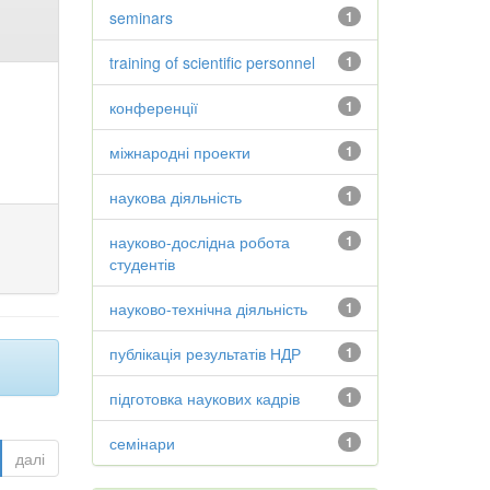
seminars
1
training of scientific personnel
1
конференції
1
міжнародні проекти
1
наукова діяльність
1
науково-дослідна робота
1
студентів
науково-технічна діяльність
1
публікація результатів НДР
1
підготовка наукових кадрів
1
семінари
1
далі