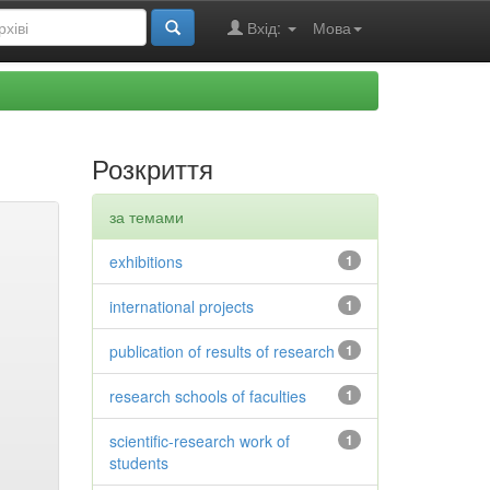
Вхід:
Мова
Розкриття
за темами
exhibitions
1
international projects
1
publication of results of research
1
research schools of faculties
1
scientific-research work of
1
students