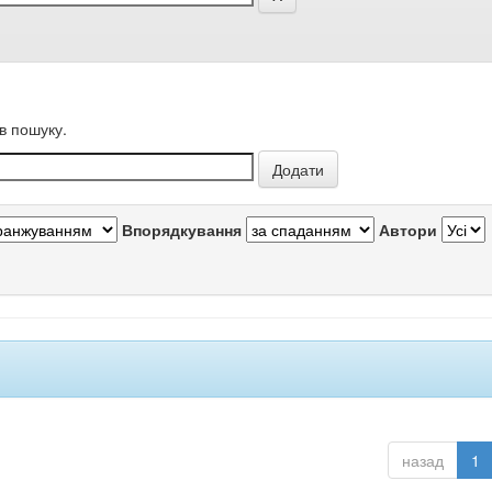
в пошуку.
Впорядкування
Автори
назад
1