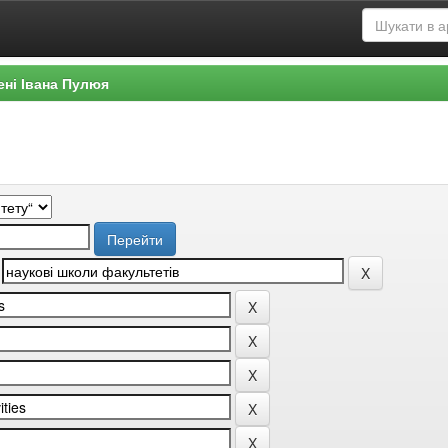
ені Івана Пулюя