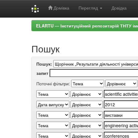
Домівка
Перегляд
Довідка
Skip
ELARTU — Інституційний репозитарій ТНТУ ім
navigation
Пошук
Пошук:
запит
Поточні фільтри: