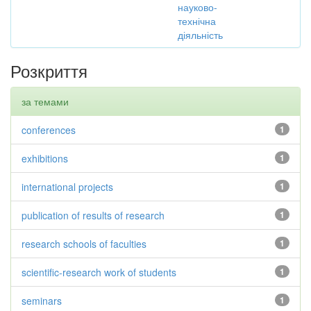
науково-
технічна
діяльність
Розкриття
за темами
conferences
1
exhibitions
1
international projects
1
publication of results of research
1
research schools of faculties
1
scientific-research work of students
1
seminars
1