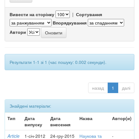
Вивести на сторінку
|
Сортування
Впорядкування
Автори
Результати 1-1 зі 1 (час пошуку: 0.002 секунди).
назад
1
далі
Знайдені матеріали:
Тип
Дата
Дата
Назва
Автор(и)
випуску
внесення
Article
1-січ-2012
24-гру-2015
Наукова та
-