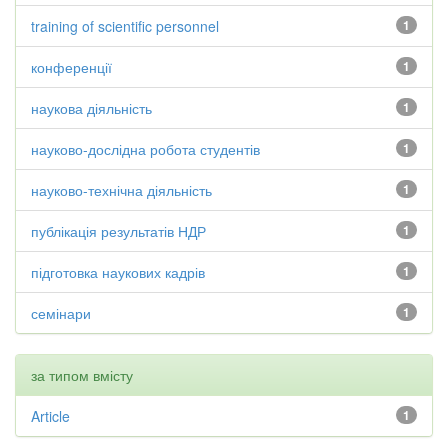
training of scientific personnel
1
конференції
1
наукова діяльність
1
науково-дослідна робота студентів
1
науково-технічна діяльність
1
публікація результатів НДР
1
підготовка наукових кадрів
1
семінари
1
за типом вмісту
Article
1