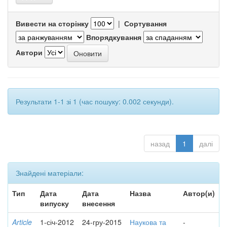
Вивести на сторінку
|
Сортування
Впорядкування
Автори
Результати 1-1 зі 1 (час пошуку: 0.002 секунди).
назад
1
далі
Знайдені матеріали:
Тип
Дата
Дата
Назва
Автор(и)
випуску
внесення
Article
1-січ-2012
24-гру-2015
Наукова та
-