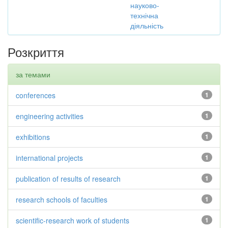
науково-
технічна
діяльність
Розкриття
за темами
conferences
1
engineering activities
1
exhibitions
1
international projects
1
publication of results of research
1
research schools of faculties
1
scientific-research work of students
1