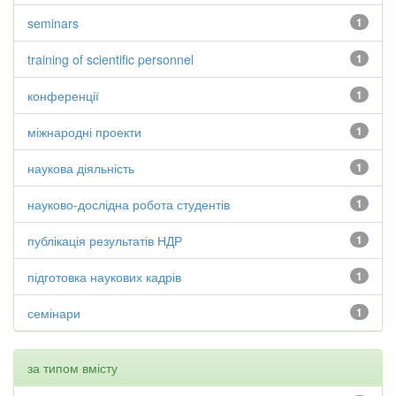
seminars
1
training of scientific personnel
1
конференції
1
міжнародні проекти
1
наукова діяльність
1
науково-дослідна робота студентів
1
публікація результатів НДР
1
підготовка наукових кадрів
1
семінари
1
за типом вмісту