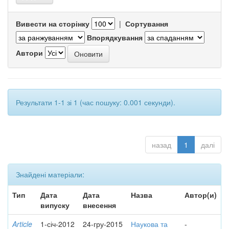
Вивести на сторінку
|
Сортування
Впорядкування
Автори
Результати 1-1 зі 1 (час пошуку: 0.001 секунди).
назад
1
далі
Знайдені матеріали:
Тип
Дата
Дата
Назва
Автор(и)
випуску
внесення
Article
1-січ-2012
24-гру-2015
Наукова та
-