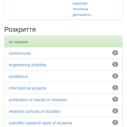
науково-
технічна
діяльність
Розкриття
за темами
conferences
1
engineering activities
1
exhibitions
1
international projects
1
publication of results of research
1
research schools of faculties
1
scientific-research work of students
1