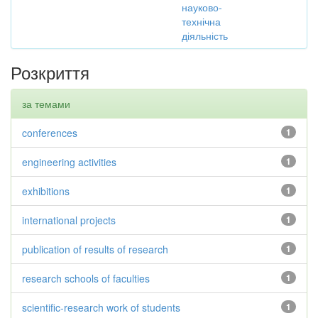
науково-
технічна
діяльність
Розкриття
за темами
conferences
1
engineering activities
1
exhibitions
1
international projects
1
publication of results of research
1
research schools of faculties
1
scientific-research work of students
1