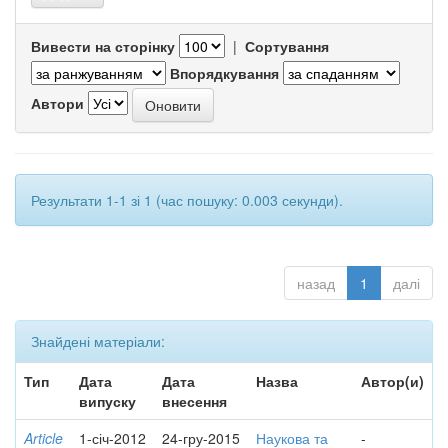
Вивести на сторінку
|
Сортування
Впорядкування
Автори
Результати 1-1 зі 1 (час пошуку: 0.003 секунди).
назад
1
далі
Знайдені матеріали:
Тип
Дата
Дата
Назва
Автор(и)
випуску
внесення
Article
1-січ-2012
24-гру-2015
Наукова та
-