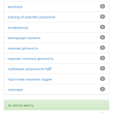
seminars
1
training of scientific personnel
1
конференції
1
міжнародні проекти
1
наукова діяльність
1
науково-технічна діяльність
1
публікація результатів НДР
1
підготовка наукових кадрів
1
семінари
1
за типом вмісту