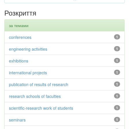
Розкриття
за темами
conferences
1
engineering activities
1
exhibitions
1
international projects
1
publication of results of research
1
research schools of faculties
1
scientific-research work of students
1
seminars
1