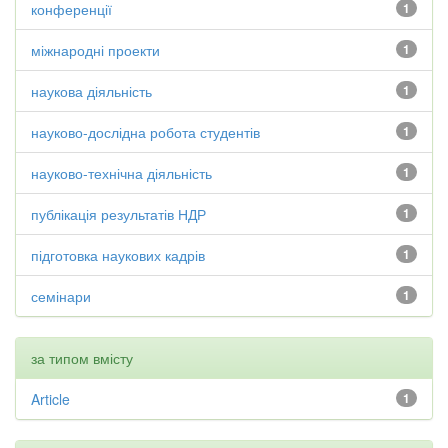
конференції
1
міжнародні проекти
1
наукова діяльність
1
науково-дослідна робота студентів
1
науково-технічна діяльність
1
публікація результатів НДР
1
підготовка наукових кадрів
1
семінари
1
за типом вмісту
Article
1