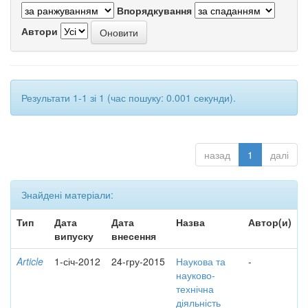
Впорядкування
Автори
Результати 1-1 зі 1 (час пошуку: 0.001 секунди).
назад
1
далі
Знайдені матеріали:
Тип
Дата
Дата
Назва
Автор(и)
випуску
внесення
Article
1-січ-2012
24-гру-2015
Наукова та
-
науково-
технічна
діяльність