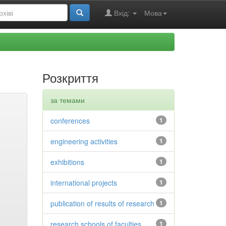
Вхід:
Мова
Розкриття
за темами
conferences
1
engineering activities
1
exhibitions
1
international projects
1
publication of results of research
1
research schools of faculties
1