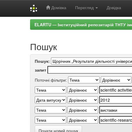
Домівка
Перегляд
Довідка
Skip
ELARTU — Інституційний репозитарій ТНТУ ім
navigation
Пошук
Пошук:
запит
Поточні фільтри:
Почати новий пошук