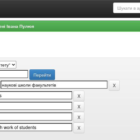
ені Івана Пулюя