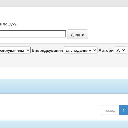
в пошуку.
Впорядкування
Автори
назад
1