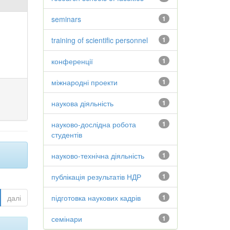
seminars
1
training of scientific personnel
1
конференції
1
міжнародні проекти
1
наукова діяльність
1
науково-дослідна робота
1
студентів
науково-технічна діяльність
1
публікація результатів НДР
1
далі
підготовка наукових кадрів
1
семінари
1