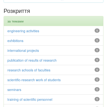
Розкриття
за темами
engineering activities
1
exhibitions
1
international projects
1
publication of results of research
1
research schools of faculties
1
scientific-research work of students
1
seminars
1
training of scientific personnel
1