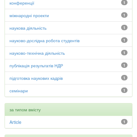
конференції
1
міжнародні проекти
1
наукова діяльність
1
науково-дослідна робота студентів
1
науково-технічна діяльність
1
публікація результатів НДР
1
підготовка наукових кадрів
1
семінари
1
за типом вмісту
Article
1