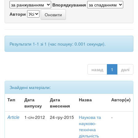
Впорядкування
Автори
Результати 1-1 зі 1 (час пошуку: 0.001 секунди).
назад
1
далі
Знайдені матеріали:
Тип
Дата
Дата
Назва
Автор(и)
випуску
внесення
Article
1-січ-2012
24-гру-2015
Наукова та
-
науково-
технічна
діяльність