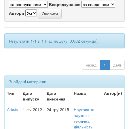
Впорядкування
Автори
Результати 1-1 зі 1 (час пошуку: 0.002 секунди).
назад
1
далі
Знайдені матеріали:
Тип
Дата
Дата
Назва
Автор(и)
випуску
внесення
Article
1-січ-2012
24-гру-2015
Наукова та
-
науково-
технічна
діяльність