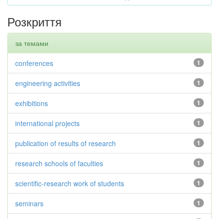
Розкриття
за темами
conferences
1
engineering activities
1
exhibitions
1
international projects
1
publication of results of research
1
research schools of faculties
1
scientific-research work of students
1
seminars
1