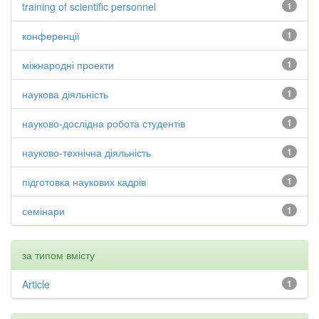
training of scientific personnel
1
конференції
1
міжнародні проекти
1
наукова діяльність
1
науково-дослідна робота студентів
1
науково-технічна діяльність
1
підготовка наукових кадрів
1
семінари
1
за типом вмісту
Article
1