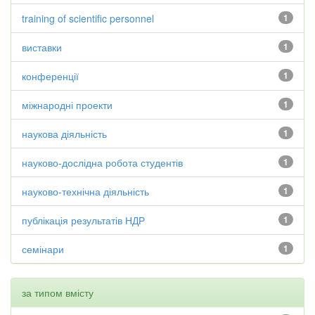
training of scientific personnel
1
виставки
1
конференції
1
міжнародні проекти
1
наукова діяльність
1
науково-дослідна робота студентів
1
науково-технічна діяльність
1
публікація результатів НДР
1
семінари
1
за типом вмісту