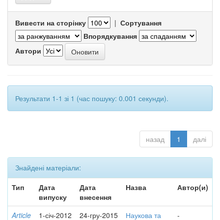
Вивести на сторінку
|
Сортування
Впорядкування
Автори
Результати 1-1 зі 1 (час пошуку: 0.001 секунди).
назад
1
далі
Знайдені матеріали:
Тип
Дата
Дата
Назва
Автор(и)
випуску
внесення
Article
1-січ-2012
24-гру-2015
Наукова та
-