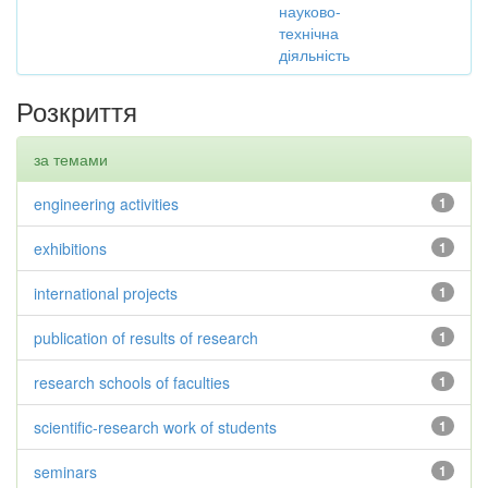
науково-
технічна
діяльність
Розкриття
за темами
engineering activities
1
exhibitions
1
international projects
1
publication of results of research
1
research schools of faculties
1
scientific-research work of students
1
seminars
1