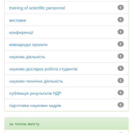
training of scientific personnel
1
виставки
1
конференції
1
міжнародні проекти
1
наукова діяльність
1
науково-дослідна робота студентів
1
науково-технічна діяльність
1
публікація результатів НДР
1
підготовка наукових кадрів
1
за типом вмісту