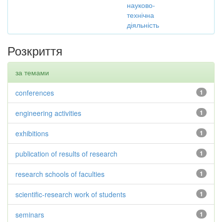
науково-
технічна
діяльність
Розкриття
за темами
conferences
1
engineering activities
1
exhibitions
1
publication of results of research
1
research schools of faculties
1
scientific-research work of students
1
seminars
1