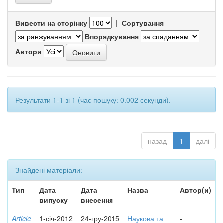
Вивести на сторінку
|
Сортування
Впорядкування
Автори
Результати 1-1 зі 1 (час пошуку: 0.002 секунди).
назад
1
далі
Знайдені матеріали:
Тип
Дата
Дата
Назва
Автор(и)
випуску
внесення
Article
1-січ-2012
24-гру-2015
Наукова та
-