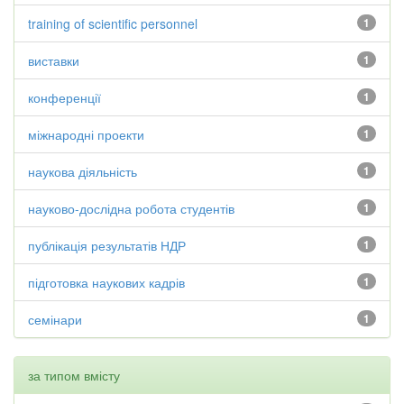
training of scientific personnel
1
виставки
1
конференції
1
міжнародні проекти
1
наукова діяльність
1
науково-дослідна робота студентів
1
публікація результатів НДР
1
підготовка наукових кадрів
1
семінари
1
за типом вмісту