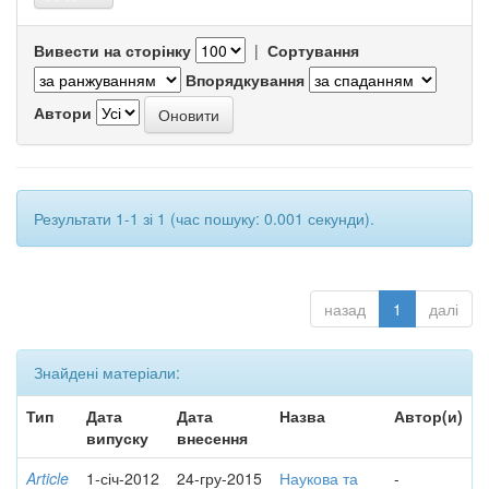
Вивести на сторінку
|
Сортування
Впорядкування
Автори
Результати 1-1 зі 1 (час пошуку: 0.001 секунди).
назад
1
далі
Знайдені матеріали:
Тип
Дата
Дата
Назва
Автор(и)
випуску
внесення
Article
1-січ-2012
24-гру-2015
Наукова та
-