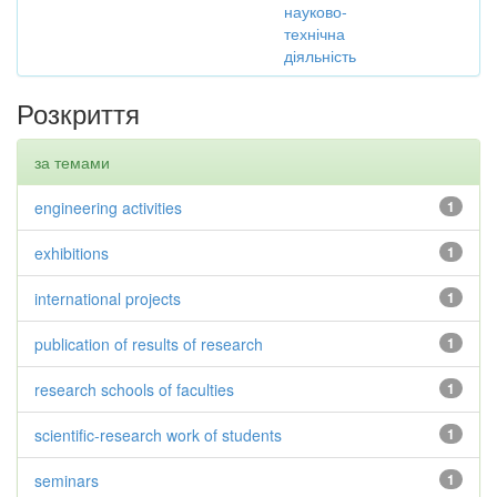
науково-
технічна
діяльність
Розкриття
за темами
engineering activities
1
exhibitions
1
international projects
1
publication of results of research
1
research schools of faculties
1
scientific-research work of students
1
seminars
1