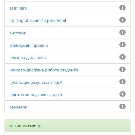
seminars
1
training of scientific personnel
1
виставки
1
міжнародні проекти
1
наукова діяльність
1
науково-дослідна робота студентів
1
публікація результатів НДР
1
підготовка наукових кадрів
1
семінари
1
за типом вмісту