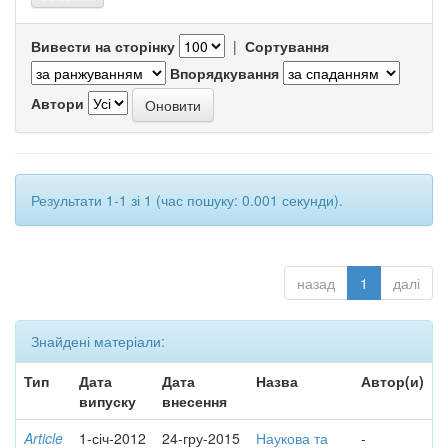
Вивести на сторінку
|
Сортування
Впорядкування
Автори
Результати 1-1 зі 1 (час пошуку: 0.001 секунди).
назад
1
далі
Знайдені матеріали:
Тип
Дата
Дата
Назва
Автор(и)
випуску
внесення
Article
1-січ-2012
24-гру-2015
Наукова та
-