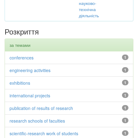
науково-
технічна
діяльність
Розкриття
за темами
conferences
1
engineering activities
1
exhibitions
1
international projects
1
publication of results of research
1
research schools of faculties
1
scientific-research work of students
1