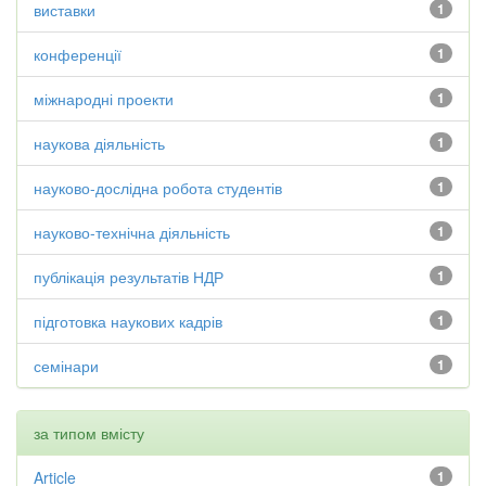
виставки
1
конференції
1
міжнародні проекти
1
наукова діяльність
1
науково-дослідна робота студентів
1
науково-технічна діяльність
1
публікація результатів НДР
1
підготовка наукових кадрів
1
семінари
1
за типом вмісту
Article
1