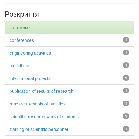
Розкриття
за темами
conferences
1
engineering activities
1
exhibitions
1
international projects
1
publication of results of research
1
research schools of faculties
1
scientific-research work of students
1
training of scientific personnel
1