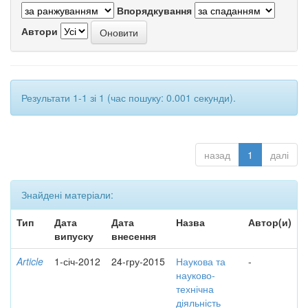
Впорядкування
Автори
Результати 1-1 зі 1 (час пошуку: 0.001 секунди).
назад
1
далі
Знайдені матеріали:
Тип
Дата
Дата
Назва
Автор(и)
випуску
внесення
Article
1-січ-2012
24-гру-2015
Наукова та
-
науково-
технічна
діяльність