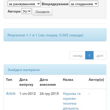
Впорядкування
Автори
Результати 1-1 зі 1 (час пошуку: 0.002 секунди).
назад
1
далі
Знайдені матеріали:
Тип
Дата
Дата
Назва
Автор(и)
випуску
внесення
Article
1-січ-2012
24-гру-2015
Наукова та
-
науково-
технічна
діяльність