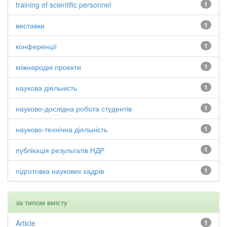
training of scientific personnel
1
виставки
1
конференції
1
міжнародні проекти
1
наукова діяльність
1
науково-дослідна робота студентів
1
науково-технічна діяльність
1
публікація результатів НДР
1
підготовка наукових кадрів
1
за типом вмісту
Article
1