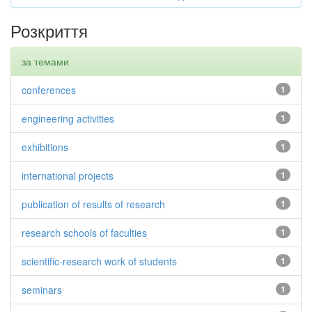
Розкриття
за темами
conferences
1
engineering activities
1
exhibitions
1
international projects
1
publication of results of research
1
research schools of faculties
1
scientific-research work of students
1
seminars
1