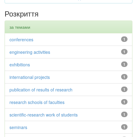
Розкриття
за темами
conferences
1
engineering activities
1
exhibitions
1
international projects
1
publication of results of research
1
research schools of faculties
1
scientific-research work of students
1
seminars
1