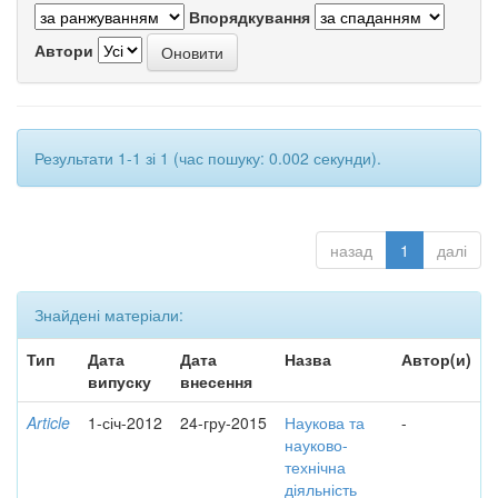
Впорядкування
Автори
Результати 1-1 зі 1 (час пошуку: 0.002 секунди).
назад
1
далі
Знайдені матеріали:
Тип
Дата
Дата
Назва
Автор(и)
випуску
внесення
Article
1-січ-2012
24-гру-2015
Наукова та
-
науково-
технічна
діяльність