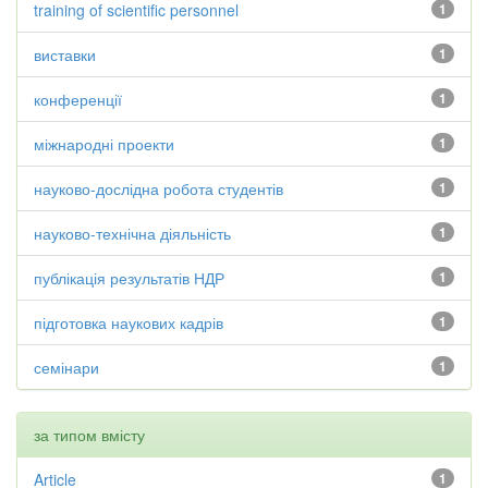
training of scientific personnel
1
виставки
1
конференції
1
міжнародні проекти
1
науково-дослідна робота студентів
1
науково-технічна діяльність
1
публікація результатів НДР
1
підготовка наукових кадрів
1
семінари
1
за типом вмісту
Article
1