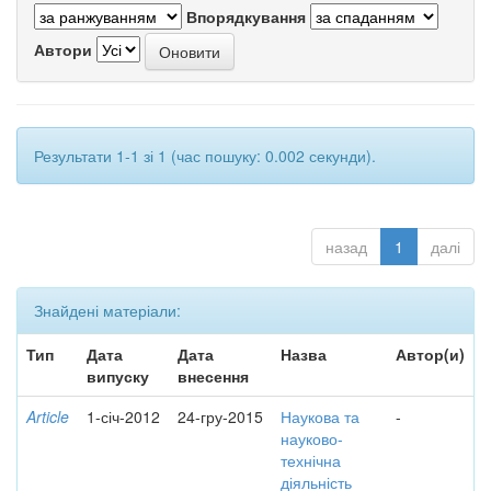
Впорядкування
Автори
Результати 1-1 зі 1 (час пошуку: 0.002 секунди).
назад
1
далі
Знайдені матеріали:
Тип
Дата
Дата
Назва
Автор(и)
випуску
внесення
Article
1-січ-2012
24-гру-2015
Наукова та
-
науково-
технічна
діяльність