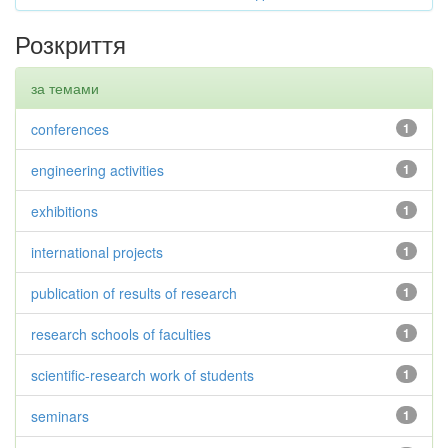
Розкриття
за темами
conferences
1
engineering activities
1
exhibitions
1
international projects
1
publication of results of research
1
research schools of faculties
1
scientific-research work of students
1
seminars
1