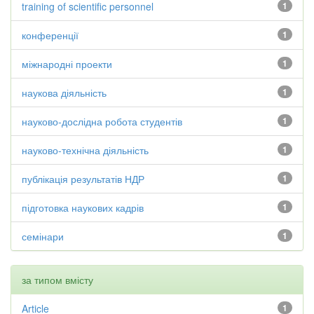
training of scientific personnel
1
конференції
1
міжнародні проекти
1
наукова діяльність
1
науково-дослідна робота студентів
1
науково-технічна діяльність
1
публікація результатів НДР
1
підготовка наукових кадрів
1
семінари
1
за типом вмісту
Article
1