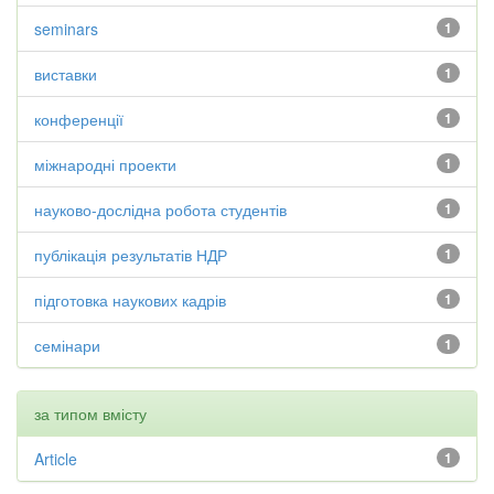
seminars
1
виставки
1
конференції
1
міжнародні проекти
1
науково-дослідна робота студентів
1
публікація результатів НДР
1
підготовка наукових кадрів
1
семінари
1
за типом вмісту
Article
1