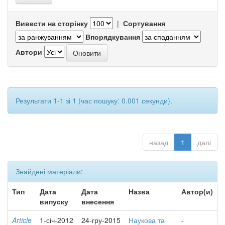
Вивести на сторінку
|
Сортування
Впорядкування
Автори
Результати 1-1 зі 1 (час пошуку: 0.001 секунди).
назад
1
далі
Знайдені матеріали:
Тип
Дата
Дата
Назва
Автор(и)
випуску
внесення
Article
1-січ-2012
24-гру-2015
Наукова та
-