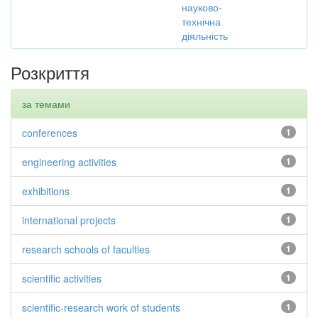
науково-
технічна
діяльність
Розкриття
за темами
conferences
1
engineering activities
1
exhibitions
1
international projects
1
research schools of faculties
1
scientific activities
1
scientific-research work of students
1