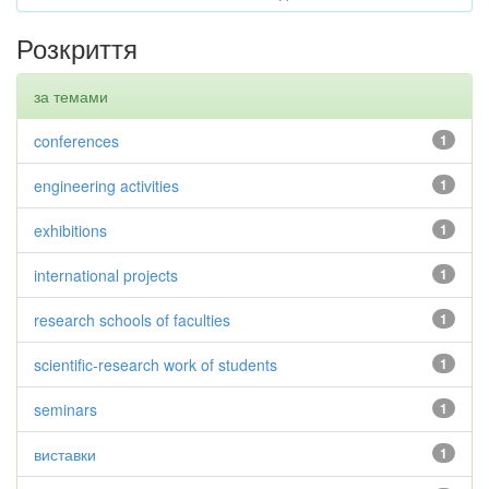
Розкриття
за темами
conferences
1
engineering activities
1
exhibitions
1
international projects
1
research schools of faculties
1
scientific-research work of students
1
seminars
1
виставки
1