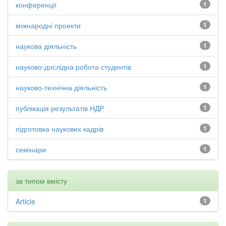
конференції
1
міжнародні проекти
1
наукова діяльність
1
науково-дослідна робота студентів
1
науково-технічна діяльність
1
публікація результатів НДР
1
підготовка наукових кадрів
1
семінари
1
за типом вмісту
Article
1