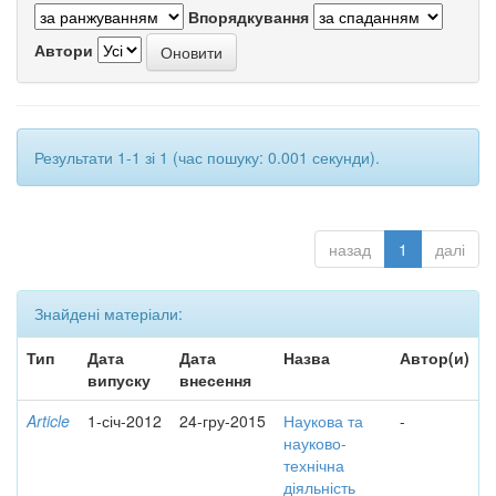
Впорядкування
Автори
Результати 1-1 зі 1 (час пошуку: 0.001 секунди).
назад
1
далі
Знайдені матеріали:
Тип
Дата
Дата
Назва
Автор(и)
випуску
внесення
Article
1-січ-2012
24-гру-2015
Наукова та
-
науково-
технічна
діяльність