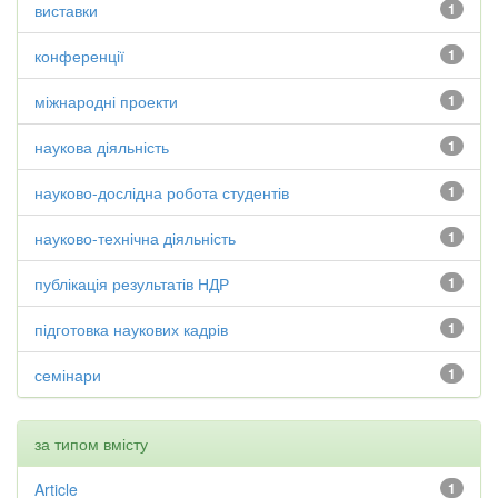
виставки
1
конференції
1
міжнародні проекти
1
наукова діяльність
1
науково-дослідна робота студентів
1
науково-технічна діяльність
1
публікація результатів НДР
1
підготовка наукових кадрів
1
семінари
1
за типом вмісту
Article
1