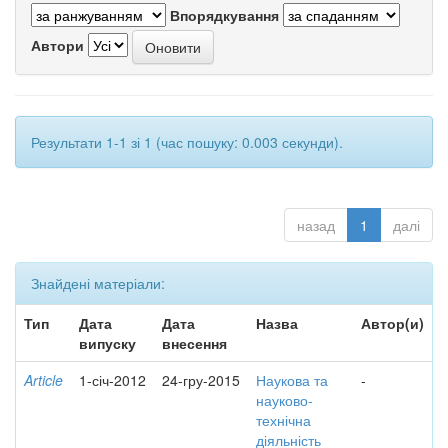
Впорядкування
Автори
Результати 1-1 зі 1 (час пошуку: 0.003 секунди).
назад
1
далі
Знайдені матеріали:
Тип
Дата
Дата
Назва
Автор(и)
випуску
внесення
Article
1-січ-2012
24-гру-2015
Наукова та
-
науково-
технічна
діяльність