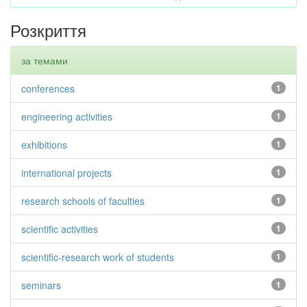
Розкриття
за темами
conferences
1
engineering activities
1
exhibitions
1
international projects
1
research schools of faculties
1
scientific activities
1
scientific-research work of students
1
seminars
1