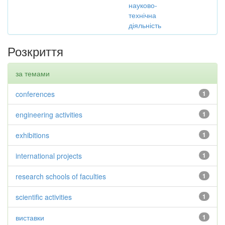
науково-
технічна
діяльність
Розкриття
за темами
conferences
1
engineering activities
1
exhibitions
1
international projects
1
research schools of faculties
1
scientific activities
1
виставки
1