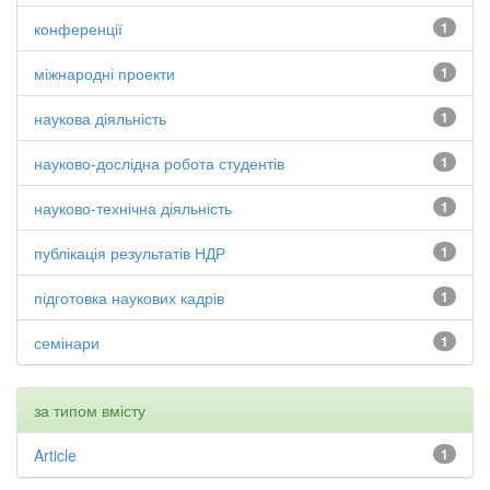
конференції
1
міжнародні проекти
1
наукова діяльність
1
науково-дослідна робота студентів
1
науково-технічна діяльність
1
публікація результатів НДР
1
підготовка наукових кадрів
1
семінари
1
за типом вмісту
Article
1