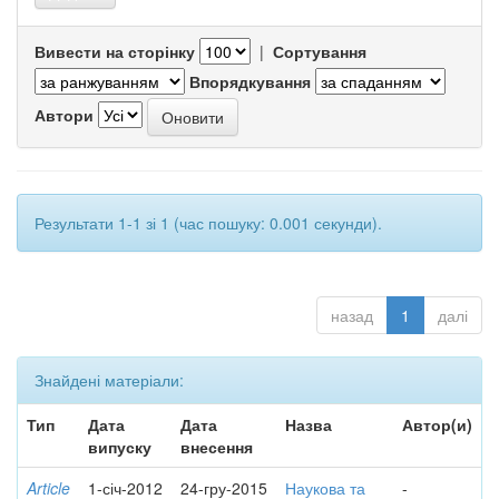
Вивести на сторінку
|
Сортування
Впорядкування
Автори
Результати 1-1 зі 1 (час пошуку: 0.001 секунди).
назад
1
далі
Знайдені матеріали:
Тип
Дата
Дата
Назва
Автор(и)
випуску
внесення
Article
1-січ-2012
24-гру-2015
Наукова та
-