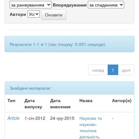
Впорядкування
Автори
Результати 1-1 зі 1 (час пошуку: 0.001 секунди).
назад
1
далі
Знайдені матеріали:
Тип
Дата
Дата
Назва
Автор(и)
випуску
внесення
Article
1-січ-2012
24-гру-2015
Наукова та
-
науково-
технічна
діяльність