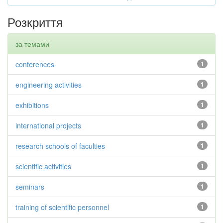
Розкриття
за темами
conferences
1
engineering activities
1
exhibitions
1
international projects
1
research schools of faculties
1
scientific activities
1
seminars
1
training of scientific personnel
1