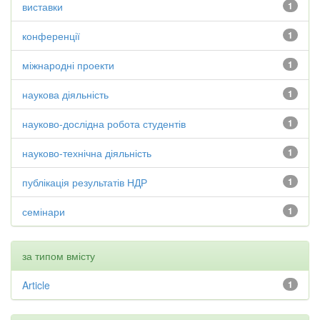
виставки
1
конференції
1
міжнародні проекти
1
наукова діяльність
1
науково-дослідна робота студентів
1
науково-технічна діяльність
1
публікація результатів НДР
1
семінари
1
за типом вмісту
Article
1