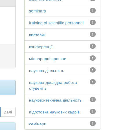
seminars
1
training of scientific personnel
1
виставки
1
конференції
1
міжнародні проекти
1
наукова діяльність
1
науково-дослідна робота
1
студентів
науково-технічна діяльність
1
далі
підготовка наукових кадрів
1
семінари
1