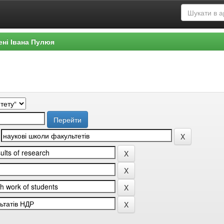
ені Івана Пулюя