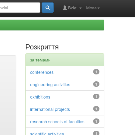
Вхід:
Мова
Розкриття
за темами
conferences
1
engineering activities
1
exhibitions
1
international projects
1
research schools of faculties
1
scientific activities
1