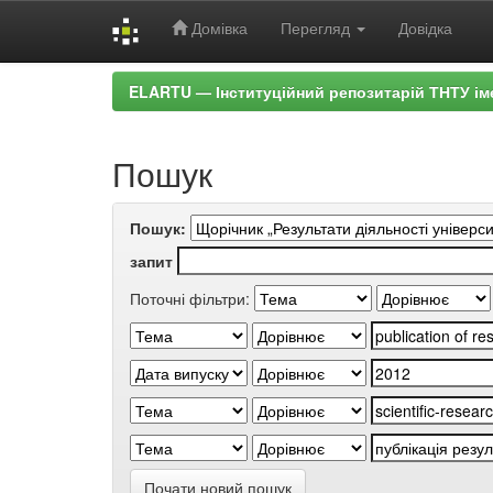
Домівка
Перегляд
Довідка
Skip
ELARTU — Інституційний репозитарій ТНТУ ім
navigation
Пошук
Пошук:
запит
Поточні фільтри:
Почати новий пошук