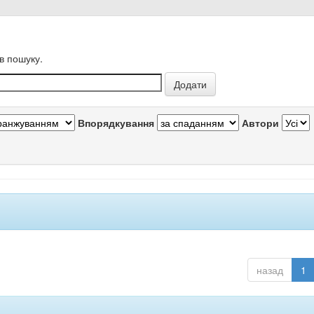
в пошуку.
Впорядкування
Автори
назад
1