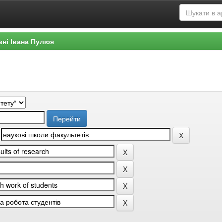
ені Івана Пулюя