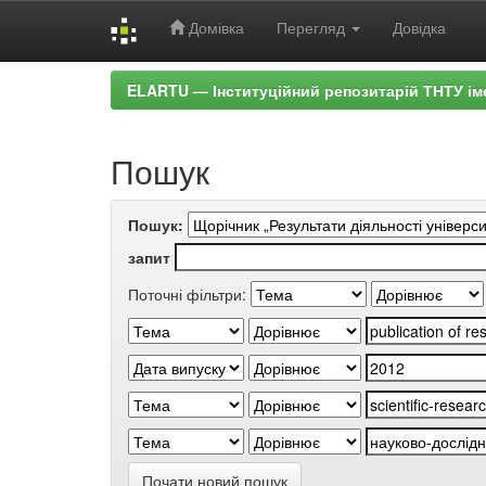
Домівка
Перегляд
Довідка
Skip
ELARTU — Інституційний репозитарій ТНТУ ім
navigation
Пошук
Пошук:
запит
Поточні фільтри:
Почати новий пошук