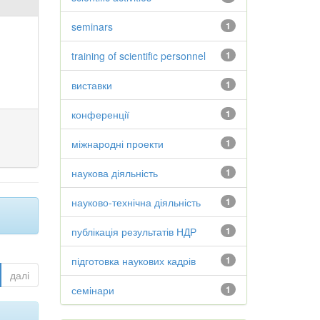
seminars
1
training of scientific personnel
1
виставки
1
конференції
1
міжнародні проекти
1
наукова діяльність
1
науково-технічна діяльність
1
публікація результатів НДР
1
підготовка наукових кадрів
1
далі
семінари
1