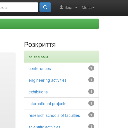
Вхід:
Мова
Розкриття
за темами
conferences
1
engineering activities
1
exhibitions
1
international projects
1
research schools of faculties
1
scientific activities
1