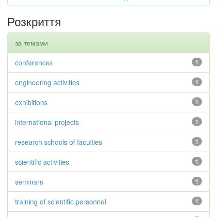
Розкриття
за темами
conferences
1
engineering activities
1
exhibitions
1
international projects
1
research schools of faculties
1
scientific activities
1
seminars
1
training of scientific personnel
1