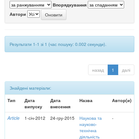
Впорядкування
Автори
Результати 1-1 зі 1 (час пошуку: 0.002 секунди).
назад
1
далі
Знайдені матеріали:
Тип
Дата
Дата
Назва
Автор(и)
випуску
внесення
Article
1-січ-2012
24-гру-2015
Наукова та
-
науково-
технічна
діяльність