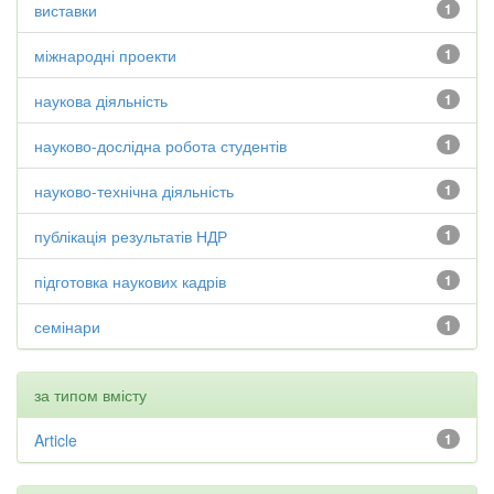
виставки
1
міжнародні проекти
1
наукова діяльність
1
науково-дослідна робота студентів
1
науково-технічна діяльність
1
публікація результатів НДР
1
підготовка наукових кадрів
1
семінари
1
за типом вмісту
Article
1