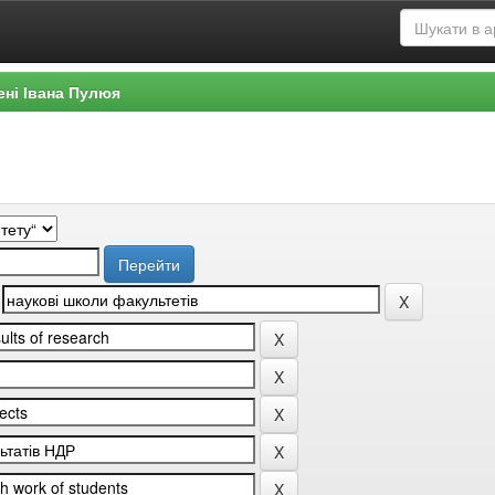
ені Івана Пулюя