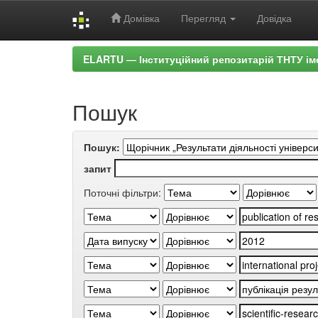
Домівка
Перегляд
Довідка
Skip
ELARTU — Інституційний репозитарій ТНТУ ім
navigation
Пошук
Пошук:
запит
Поточні фільтри: