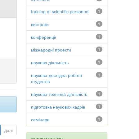
training of scientific personnel
1
виставки
1
конференції
1
міжнародні проекти
1
наукова діяльність
1
науково-дослідна робота
1
студентів
науково-технічна діяльність
1
підготовка наукових кадрів
1
семінари
1
далі
за типом вмісту