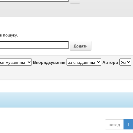
в пошуку.
Впорядкування
Автори
назад
1