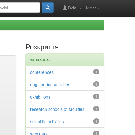
Вхід:
Мова
Розкриття
за темами
conferences
1
engineering activities
1
exhibitions
1
research schools of faculties
1
scientific activities
1
seminars
1