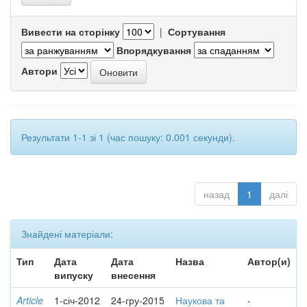
Вивести на сторінку
|
Сортування
Впорядкування
Автори
Результати 1-1 зі 1 (час пошуку: 0.001 секунди).
назад
1
далі
Знайдені матеріали:
Тип
Дата
Дата
Назва
Автор(и)
випуску
внесення
Article
1-січ-2012
24-гру-2015
Наукова та
-