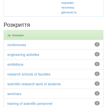
науково-
технічна
діяльність
Розкриття
за темами
conferences
1
engineering activities
1
exhibitions
1
research schools of faculties
1
scientific-research work of students
1
seminars
1
training of scientific personnel
1