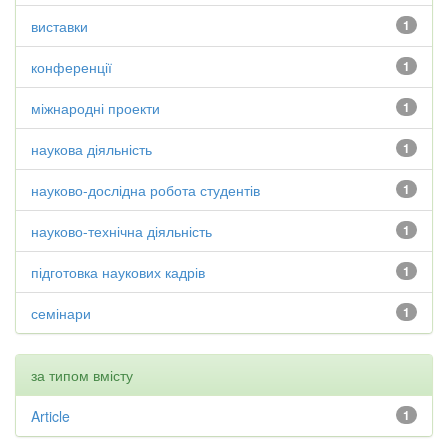
виставки
1
конференції
1
міжнародні проекти
1
наукова діяльність
1
науково-дослідна робота студентів
1
науково-технічна діяльність
1
підготовка наукових кадрів
1
семінари
1
за типом вмісту
Article
1