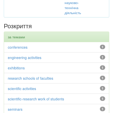
науково-
технічна
діяльність
Розкриття
за темами
conferences
1
engineering activities
1
exhibitions
1
research schools of faculties
1
scientific activities
1
scientific-research work of students
1
seminars
1