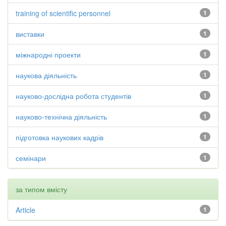
training of scientific personnel
1
виставки
1
міжнародні проекти
1
наукова діяльність
1
науково-дослідна робота студентів
1
науково-технічна діяльність
1
підготовка наукових кадрів
1
семінари
1
за типом вмісту
Article
1