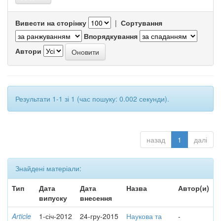
Вивести на сторінку
|
Сортування
Впорядкування
Автори
Результати 1-1 зі 1 (час пошуку: 0.002 секунди).
назад
1
далі
Знайдені матеріали:
Тип
Дата
Дата
Назва
Автор(и)
випуску
внесення
Article
1-січ-2012
24-гру-2015
Наукова та
-