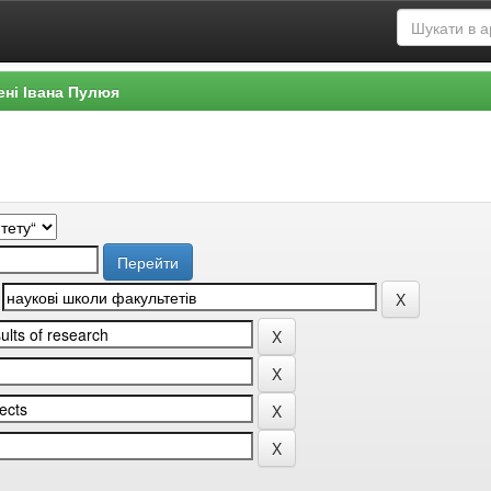
ені Івана Пулюя