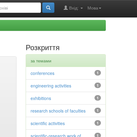
Вхід:
Мова
Розкриття
за темами
conferences
1
engineering activities
1
exhibitions
1
research schools of faculties
1
scientific activities
1
scientific-research work of
1