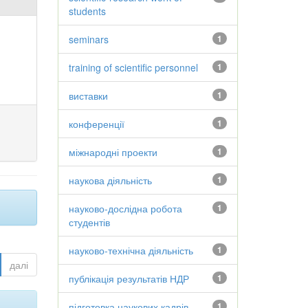
students
seminars
1
training of scientific personnel
1
виставки
1
конференції
1
міжнародні проекти
1
наукова діяльність
1
науково-дослідна робота
1
студентів
науково-технічна діяльність
1
далі
публікація результатів НДР
1
підготовка наукових кадрів
1