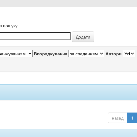
в пошуку.
Впорядкування
Автори
назад
1