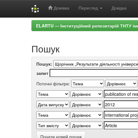
Домівка
Перегляд
Довідка
Skip
ELARTU — Інституційний репозитарій ТНТУ ім
navigation
Пошук
Пошук:
запит
Поточні фільтри:
Почати новий пошук