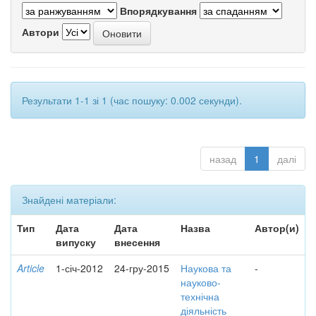
Впорядкування
Автори
Результати 1-1 зі 1 (час пошуку: 0.002 секунди).
назад
1
далі
Знайдені матеріали:
Тип
Дата
Дата
Назва
Автор(и)
випуску
внесення
Article
1-січ-2012
24-гру-2015
Наукова та
-
науково-
технічна
діяльність