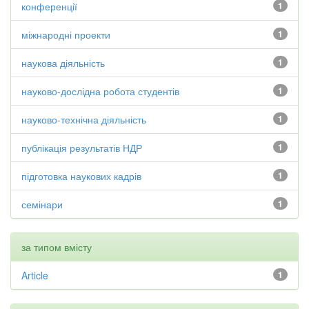
конференції
1
міжнародні проекти
1
наукова діяльність
1
науково-дослідна робота студентів
1
науково-технічна діяльність
1
публікація результатів НДР
1
підготовка наукових кадрів
1
семінари
1
за типом вмісту
Article
1