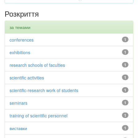
Розкриття
за темами
conferences
1
exhibitions
1
research schools of faculties
1
scientific activities
1
scientific-research work of students
1
seminars
1
training of scientific personnel
1
виставки
1