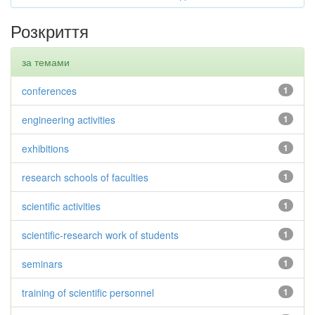
Розкриття
за темами
conferences
1
engineering activities
1
exhibitions
1
research schools of faculties
1
scientific activities
1
scientific-research work of students
1
seminars
1
training of scientific personnel
1