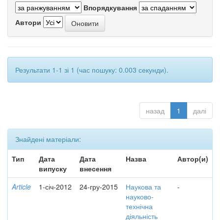
Впорядкування
Автори
Результати 1-1 зі 1 (час пошуку: 0.003 секунди).
назад
1
далі
Знайдені матеріали:
Тип
Дата
Дата
Назва
Автор(и)
випуску
внесення
Article
1-січ-2012
24-гру-2015
Наукова та
-
науково-
технічна
діяльність