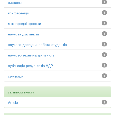
виставки
1
конференції
1
міжнародні проекти
1
наукова діяльність
1
науково-дослідна робота студентів
1
науково-технічна діяльність
1
публікація результатів НДР
1
семінари
1
за типом вмісту
Article
1