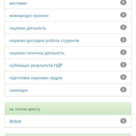
виставки
1
міжнародні проекти
1
наукова діяльність
1
науково-дослідна робота студентів
1
науково-технічна діяльність
1
публікація результатів НДР
1
підготовка наукових кадрів
1
семінари
1
за типом вмісту
Article
1