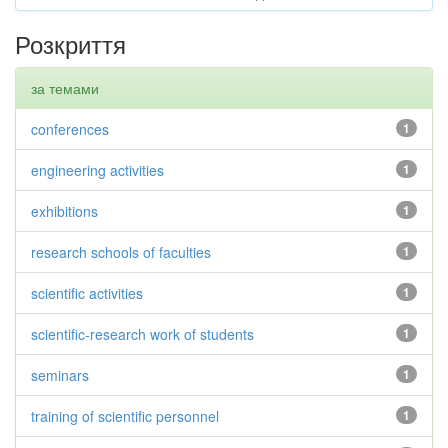
Розкриття
за темами
conferences
1
engineering activities
1
exhibitions
1
research schools of faculties
1
scientific activities
1
scientific-research work of students
1
seminars
1
training of scientific personnel
1