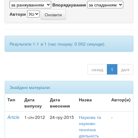
Впорядкування
Автори
Результати 1-1 зі 1 (час пошуку: 0.002 секунди).
назад
1
далі
Знайдені матеріали:
Тип
Дата
Дата
Назва
Автор(и)
випуску
внесення
Article
1-січ-2012
24-гру-2015
Наукова та
-
науково-
технічна
діяльність