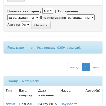
Вивести на сторінку
|
Сортування
Впорядкування
Автори
Результати 1-1 зі 1 (час пошуку: 0.004 секунди).
назад
1
далі
Знайдені матеріали:
Тип
Дата
Дата
Назва
Автор(и)
випуску
внесення
Article
1-січ-2012
24-гру-2015
Наукова та
-