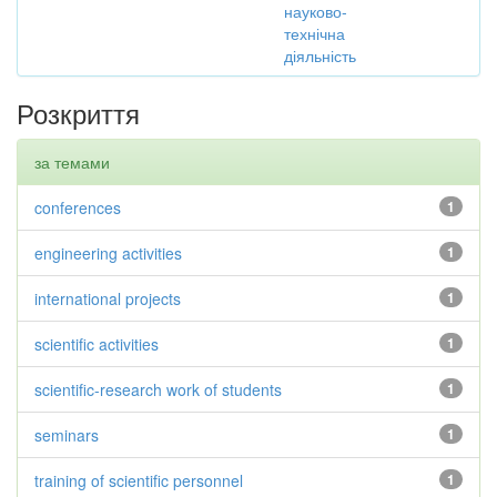
науково-
технічна
діяльність
Розкриття
за темами
conferences
1
engineering activities
1
international projects
1
scientific activities
1
scientific-research work of students
1
seminars
1
training of scientific personnel
1