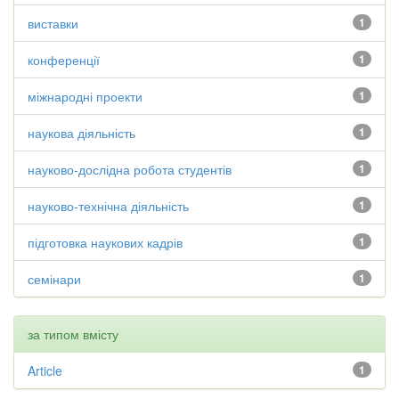
виставки
1
конференції
1
міжнародні проекти
1
наукова діяльність
1
науково-дослідна робота студентів
1
науково-технічна діяльність
1
підготовка наукових кадрів
1
семінари
1
за типом вмісту
Article
1