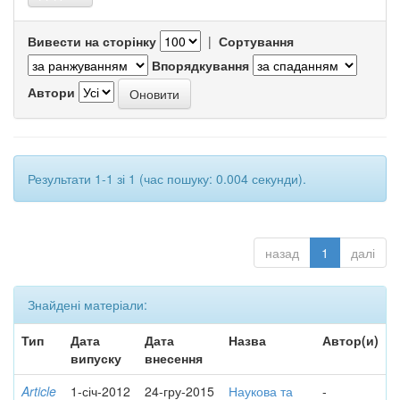
Вивести на сторінку
|
Сортування
Впорядкування
Автори
Результати 1-1 зі 1 (час пошуку: 0.004 секунди).
назад
1
далі
Знайдені матеріали:
Тип
Дата
Дата
Назва
Автор(и)
випуску
внесення
Article
1-січ-2012
24-гру-2015
Наукова та
-