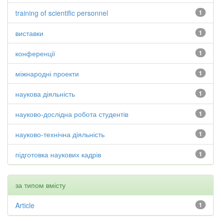
training of scientific personnel
1
виставки
1
конференції
1
міжнародні проекти
1
наукова діяльність
1
науково-дослідна робота студентів
1
науково-технічна діяльність
1
підготовка наукових кадрів
1
за типом вмісту
Article
1