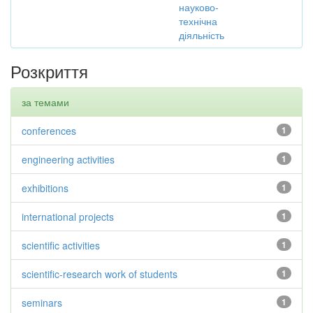
науково-
технічна
діяльність
Розкриття
за темами
conferences
1
engineering activities
1
exhibitions
1
international projects
1
scientific activities
1
scientific-research work of students
1
seminars
1