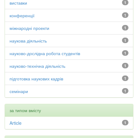
виставки
1
конференції
1
міжнародні проекти
1
наукова діяльність
1
науково-дослідна робота студентів
1
науково-технічна діяльність
1
підготовка наукових кадрів
1
семінари
1
за типом вмісту
Article
1