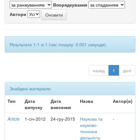
Впорядкування
Автори
Результати 1-1 зі 1 (час пошуку: 0.001 секунди).
назад
1
далі
Знайдені матеріали:
Тип
Дата
Дата
Назва
Автор(и)
випуску
внесення
Article
1-січ-2012
24-гру-2015
Наукова та
-
науково-
технічна
діяльність