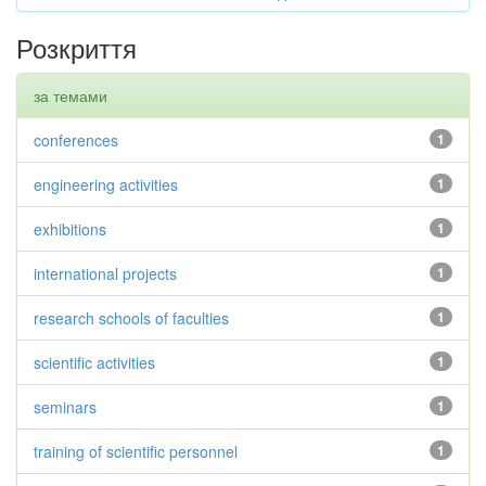
Розкриття
за темами
conferences
1
engineering activities
1
exhibitions
1
international projects
1
research schools of faculties
1
scientific activities
1
seminars
1
training of scientific personnel
1