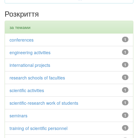
Розкриття
за темами
conferences
1
engineering activities
1
international projects
1
research schools of faculties
1
scientific activities
1
scientific-research work of students
1
seminars
1
training of scientific personnel
1