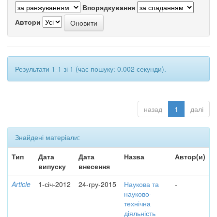
Впорядкування
Автори
Результати 1-1 зі 1 (час пошуку: 0.002 секунди).
назад
1
далі
Знайдені матеріали:
Тип
Дата
Дата
Назва
Автор(и)
випуску
внесення
Article
1-січ-2012
24-гру-2015
Наукова та
-
науково-
технічна
діяльність