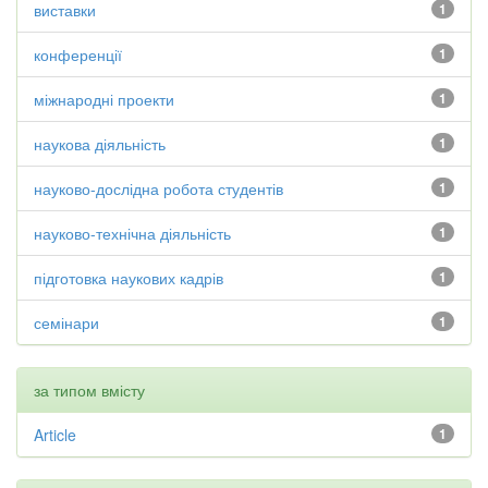
виставки
1
конференції
1
міжнародні проекти
1
наукова діяльність
1
науково-дослідна робота студентів
1
науково-технічна діяльність
1
підготовка наукових кадрів
1
семінари
1
за типом вмісту
Article
1