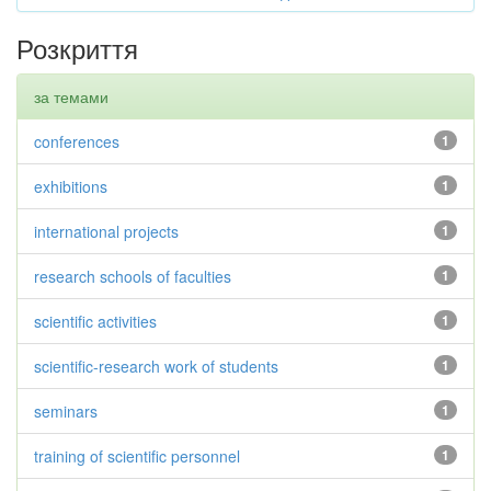
Розкриття
за темами
conferences
1
exhibitions
1
international projects
1
research schools of faculties
1
scientific activities
1
scientific-research work of students
1
seminars
1
training of scientific personnel
1