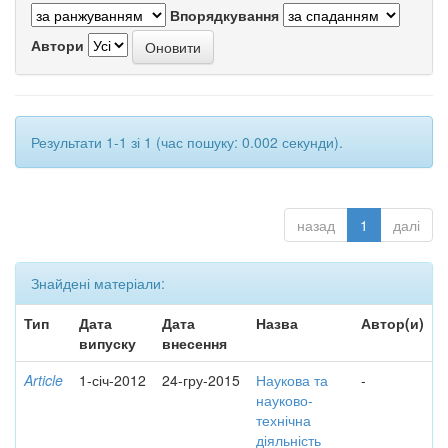
Впорядкування
Автори
Результати 1-1 зі 1 (час пошуку: 0.002 секунди).
назад
1
далі
Знайдені матеріали:
Тип
Дата
Дата
Назва
Автор(и)
випуску
внесення
Article
1-січ-2012
24-гру-2015
Наукова та
-
науково-
технічна
діяльність