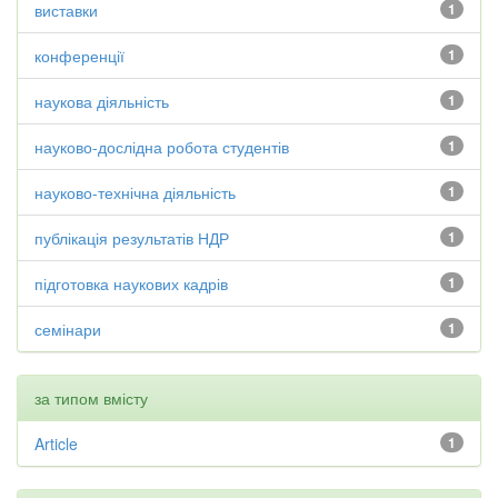
виставки
1
конференції
1
наукова діяльність
1
науково-дослідна робота студентів
1
науково-технічна діяльність
1
публікація результатів НДР
1
підготовка наукових кадрів
1
семінари
1
за типом вмісту
Article
1