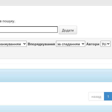
в пошуку.
Впорядкування
Автори
назад
1