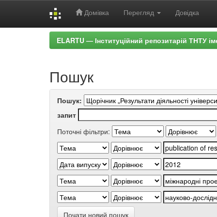
Домівка
Перегляд
Довідка
Skip
ELARTU — Інституційний репозитарій ТНТУ ім
navigation
Пошук
Пошук:
запит
Поточні фільтри:
Почати новий пошук