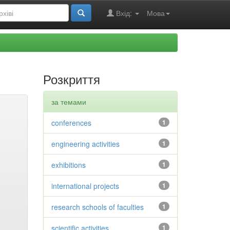
Вхід:
Мова
Розкриття
за темами
conferences
1
engineering activities
1
exhibitions
1
international projects
1
research schools of faculties
1
scientific activities
1