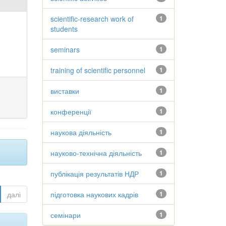
scientific-research work of
1
students
seminars
1
training of scientific personnel
1
виставки
1
конференції
1
наукова діяльність
1
науково-технічна діяльність
1
публікація результатів НДР
1
далі
підготовка наукових кадрів
1
семінари
1