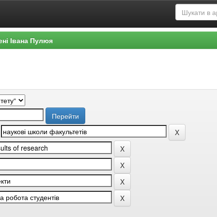
ені Івана Пулюя