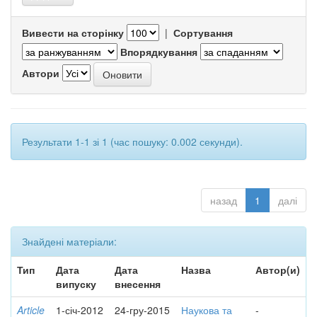
Вивести на сторінку
|
Сортування
Впорядкування
Автори
Результати 1-1 зі 1 (час пошуку: 0.002 секунди).
назад
1
далі
Знайдені матеріали:
Тип
Дата
Дата
Назва
Автор(и)
випуску
внесення
Article
1-січ-2012
24-гру-2015
Наукова та
-