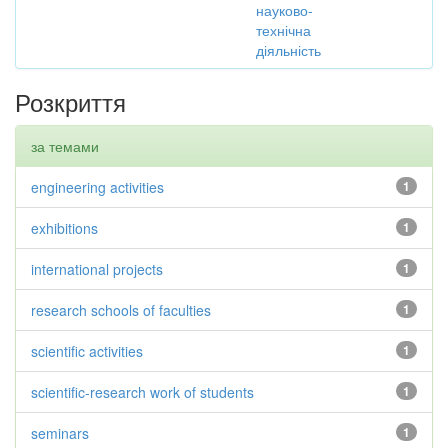
науково-
технічна
діяльність
Розкриття
за темами
engineering activities
1
exhibitions
1
international projects
1
research schools of faculties
1
scientific activities
1
scientific-research work of students
1
seminars
1