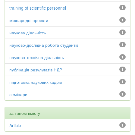
training of scientific personnel
1
міжнародні проекти
1
наукова діяльність
1
науково-дослідна робота студентів
1
науково-технічна діяльність
1
публікація результатів НДР
1
підготовка наукових кадрів
1
семінари
1
за типом вмісту
Article
1