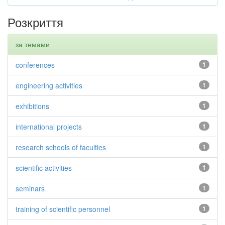
Розкриття
за темами
conferences
1
engineering activities
1
exhibitions
1
international projects
1
research schools of faculties
1
scientific activities
1
seminars
1
training of scientific personnel
1