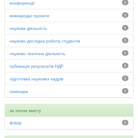
конференції
1
міжнародні проекти
1
наукова діяльність
1
науково-дослідна робота студентів
1
науково-технічна діяльність
1
публікація результатів НДР
1
підготовка наукових кадрів
1
семінари
1
за типом вмісту
Article
1