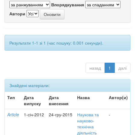
Впорядкування
Автори
Результати 1-1 зі 1 (час пошуку: 0.001 секунди).
назад
1
далі
Знайдені матеріали:
Тип
Дата
Дата
Назва
Автор(и)
випуску
внесення
Article
1-січ-2012
24-гру-2015
Наукова та
-
науково-
технічна
діяльність