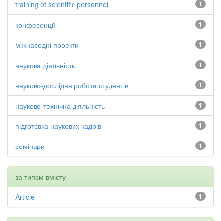
training of scientific personnel
1
конференції
1
міжнародні проекти
1
наукова діяльність
1
науково-дослідна робота студентів
1
науково-технічна діяльність
1
підготовка наукових кадрів
1
семінари
1
за типом вмісту
Article
1