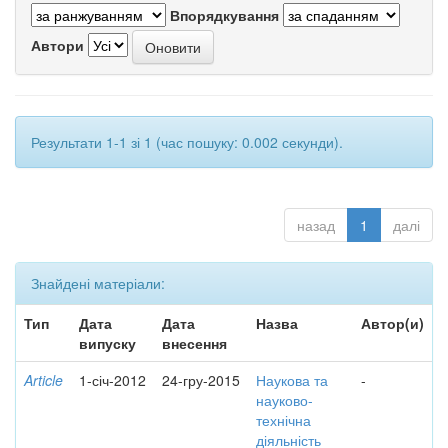
Впорядкування
Автори
Результати 1-1 зі 1 (час пошуку: 0.002 секунди).
назад
1
далі
Знайдені матеріали:
Тип
Дата
Дата
Назва
Автор(и)
випуску
внесення
Article
1-січ-2012
24-гру-2015
Наукова та
-
науково-
технічна
діяльність