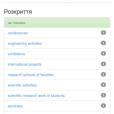
Розкриття
за темами
conferences
1
engineering activities
1
exhibitions
1
international projects
1
research schools of faculties
1
scientific activities
1
scientific-research work of students
1
seminars
1