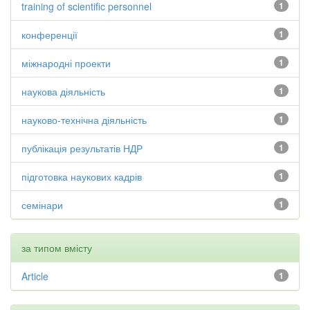
training of scientific personnel
1
конференції
1
міжнародні проекти
1
наукова діяльність
1
науково-технічна діяльність
1
публікація результатів НДР
1
підготовка наукових кадрів
1
семінари
1
за типом вмісту
Article
1