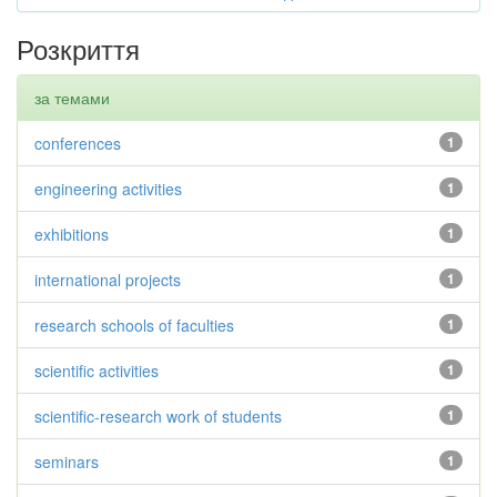
Розкриття
за темами
conferences
1
engineering activities
1
exhibitions
1
international projects
1
research schools of faculties
1
scientific activities
1
scientific-research work of students
1
seminars
1